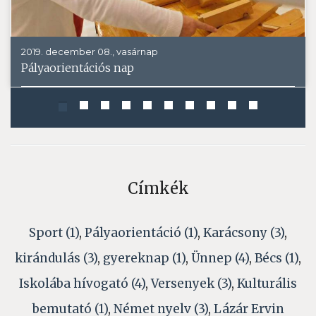
2019. december 08., vasárnap
Pályaorientációs nap
Címkék
Sport (1)
,
Pályaorientáció (1)
,
Karácsony (3)
,
kirándulás (3)
,
gyereknap (1)
,
Ünnep (4)
,
Bécs (1)
,
Iskolába hívogató (4)
,
Versenyek (3)
,
Kulturális
bemutató (1)
,
Német nyelv (3)
,
Lázár Ervin