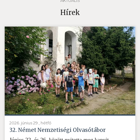
AKTUÁLIS
Hírek
2026. június 29., hétfő
32. Német Nemzetiségi Olvasótábor
Június 22. és 26. között nyitotta meg kapuit