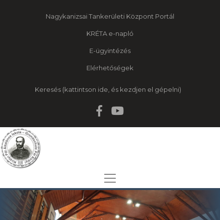
Nagykanizsai Tankerületi Központ Portál
KRÉTA e-napló
E-ügyintézés
Elérhetőségek
Keresés