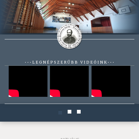
• • • L E G N É P S Z E R Ű B B V I D E Ó I N K • • •