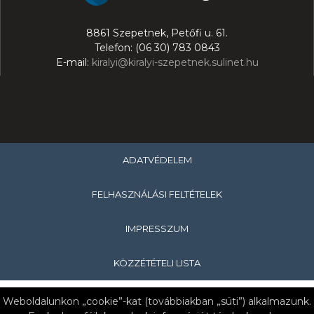
8861 Szepetnek, Petőfi u. 61.
Telefon: (06 30) 783 0843
E-mail:
kiralyi@kiralyi-szepetnek.sulinet.hu
ADATVÉDELEM
FELHASZNÁLÁSI FELTÉTELEK
IMPRESSZUM
KÖZZÉTÉTELI LISTA
Copyright © 2019 Királyi Pál Általános Iskola & Nagykanizsa
Weboldalunkon „cookie”-kat (továbbiakban „süti”) alkalmazunk.