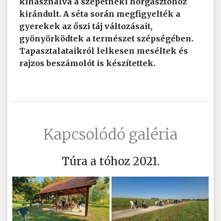
kihasználva a szepetneki horgásztóhoz
kirándult. A séta során megfigyelték a
gyerekek az őszi táj változásait,
gyönyörködtek a természet szépségében.
Tapasztalataikról lelkesen meséltek és
rajzos beszámolót is készítettek.
Kapcsolódó galéria
Túra a tóhoz 2021.