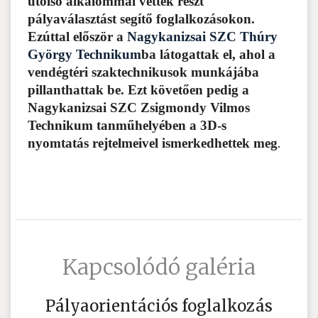
utolsó alkalommal vettek részt
pályaválasztást segítő foglalkozásokon.
Ezúttal először a
Nagykanizsai SZC Thúry
György Technikum
ba látogattak el, ahol a
vendégtéri szaktechnikusok munkájába
pillanthattak be. Ezt követően pedig a
Nagykanizsai SZC Zsigmondy Vilmos
Technikum tanműhelyében a 3D-s
nyomtatás rejtelmeivel ismerkedhettek meg
.
Kapcsolódó galéria
Pályaorientációs foglalkozás