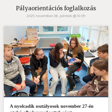
Pályaorientációs foglalkozás
2025. november 28., péntek @ 10:09
A nyolcadik osztályosok november 27-én