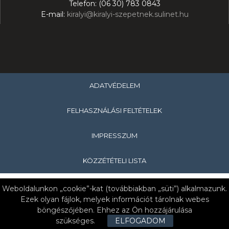
Telefon: (06 30) 783 0843
E-mail:
kiralyi@kiralyi-szepetnek.sulinet.hu
ADATVÉDELEM
FELHASZNÁLÁSI FELTÉTELEK
IMPRESSZUM
KÖZZÉTÉTELI LISTA
Copyright © 2019 Királyi Pál Általános Iskola & Nagykanizsa
Weboldalunkon „cookie”-kat (továbbiakban „süti”) alkalmazunk.
Tankerületi Központ
Ezek olyan fájlok, melyek információt tárolnak webes
böngészőjében. Ehhez az Ön hozzájárulása
8861 Szepetnek, Petőfi u. 61.
szükséges.
ELFOGADOM