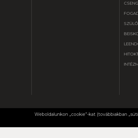
CSENG
FOGA
SZÜLŐ
BEISK
LEEND
HITOK
INTÉZ
Weboldalunkon „cookie”-kat (továbbiakban „süti
ADATVÉ
Copyright © 2019 Királyi Pál Általános Iskola & Nag