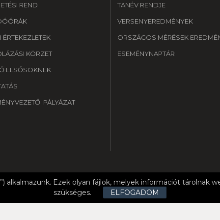
ETÉSI REND
TANÉV RENDJE
DÓÓRÁK
VERSENYEREDMÉNYEK
I ÉRTEKEZLETEK
ORSZÁGOS MÉRÉSEK EREDMÉN
OLÁZÁSI KÖRZET
ESEMÉNYNAPTÁR
Ő ELSŐSÖKNEK
TATÁS
MÉNYVEZETŐI PÁLYÁZAT
”) alkalmazunk. Ezek olyan fájlok, melyek információt tárolnak
DELEM
FELHASZNÁLÁSI FELTÉTELEK
IMPRESSZUM
KÖZZÉTÉT
szükséges.
ELFOGADOM
ykanizsa Tankerületi Központ