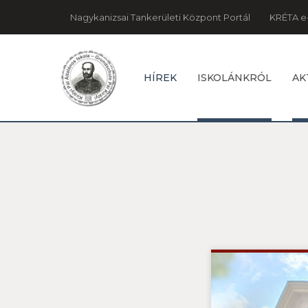
Nagykanizsai Tankerületi Központ Portál
KRÉTA e
HÍREK
ISKOLÁNKRÓL
AK