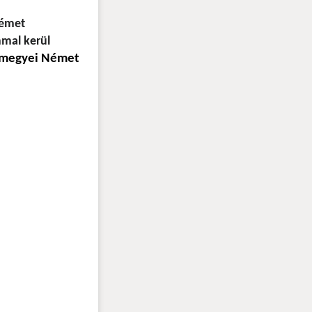
Német
mal kerül
rmegyei Német