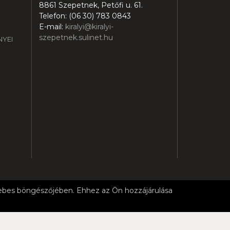
8861 Szepetnek, Petőfi u. 61.
Telefon: (06 30) 783 0843
E-mail:
kiralyi@kiralyi-
szepetnek.sulinet.hu
YEI
 webes böngészőjében. Ehhez az Ön hozzájárulása
ELI LISTA
8861 Szepetnek, Petőfi u. 61.