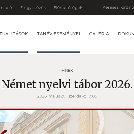
Keresés
-napló
E-ügyintézés
Elérhetőségek
TUALITÁSOK
TANÉV ESEMÉNYEI
GALÉRIA
DOKU
HÍREK
Német nyelvi tábor 2026.
2026. május 20., szerda @ 10:05