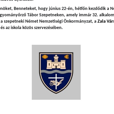
nöket, Benneteket, hogy június 22-én, hétfőn kezdődik a 
gyományőrző Tábor Szepetneken, amely immár 32. alkalom
a szepetneki Német Nemzetiségi Önkormányzat, a
Zala Vá
és az iskola közös szervezésében.