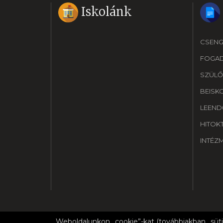
Iskolánk
CSENG
FOGA
SZÜLŐ
BEISK
LEEND
HITOK
INTÉZ
Weboldalunkon „cookie”-kat (továbbiakban „süti