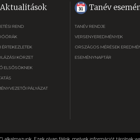
Aktualitások
Tanév esemén
ETÉSI REND
TANÉV RENDJE
DÓÓRÁK
VERSENYEREDMÉNYEK
I ÉRTEKEZLETEK
ORSZÁGOS MÉRÉSEK EREDMÉN
OLÁZÁSI KÖRZET
ESEMÉNYNAPTÁR
Ő ELSŐSÖKNEK
TATÁS
MÉNYVEZETŐI PÁLYÁZAT
”) alkalmazunk. Ezek olyan fájlok, melyek információt tárolnak