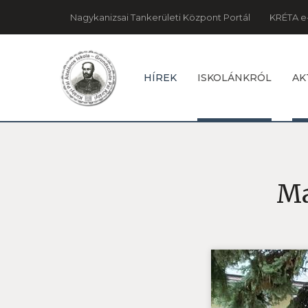
Nagykanizsai Tankerületi Központ Portál
KRÉTA e
HÍREK
ISKOLÁNKRÓL
AK
Ma