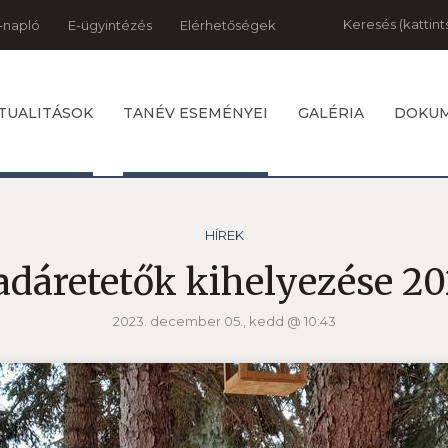
Keresés
-napló
E-ügyintézés
Elérhetőségek
TUALITÁSOK
TANÉV ESEMÉNYEI
GALÉRIA
DOKU
HÍREK
dáretetők kihelyezése 20
2023. december 05., kedd @ 10:43