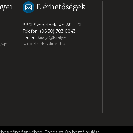
yei
Elérhetőségek
8861 Szepetnek, Petőfi u. 61.
Telefon: (06 30) 783 0843
E-mail:
kiralyi@kiralyi-
szepetnek.sulinet.hu
YEI
 webes böngészőjében. Ehhez az Ön hozzájárulása