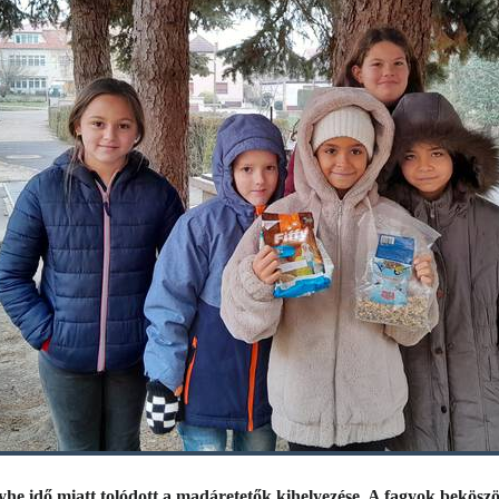
yhe idő miatt tolódott a madáretetők kihelyezése. A fagyok beköszön