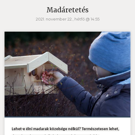
Madáretetés
2021. november 22., hétfő @ 14:55
Lehet-e élni madarak közelsége nélkül? Természetesen lehet,