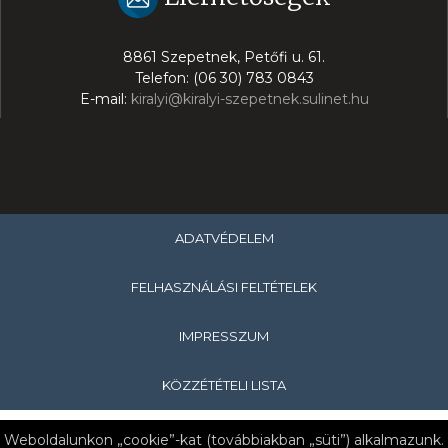
8861 Szepetnek, Petőfi u. 61.
Telefon: (06 30) 783 0843
E-mail:
kiralyi@kiralyi-szepetnek.sulinet.hu
ADATVÉDELEM
FELHASZNÁLÁSI FELTÉTELEK
IMPRESSZUM
KÖZZÉTÉTELI LISTA
Copyright © 2019 Királyi Pál Általános Iskola & Nagykanizsa
Weboldalunkon „cookie”-kat (továbbiakban „süti”) alkalmazunk.