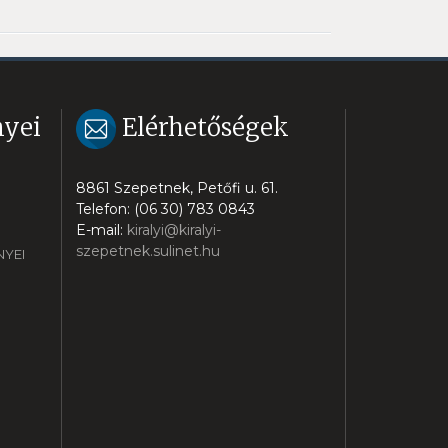
yei
Elérhetőségek
8861 Szepetnek, Petőfi u. 61.
Telefon: (06 30) 783 0843
E-mail:
kiralyi@kiralyi-
szepetnek.sulinet.hu
YEI