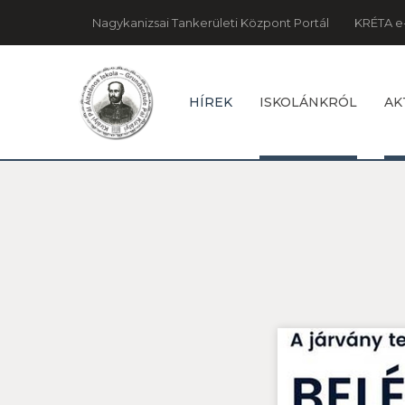
Nagykanizsai Tankerületi Központ Portál
KRÉTA e
HÍREK
ISKOLÁNKRÓL
AK