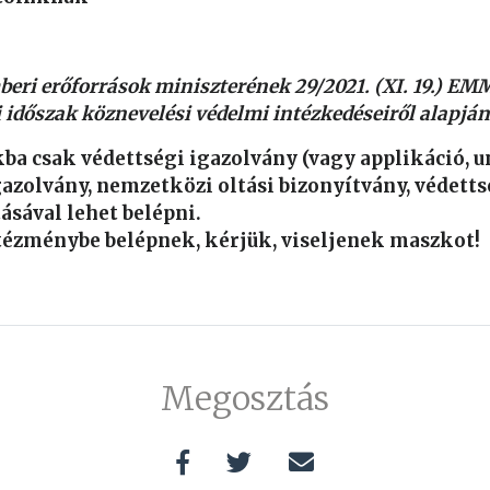
beri erőforrások miniszterének 29/2021. (XI. 19.) EM
 időszak köznevelési védelmi intézkedéseiről
alapján
ba csak védettségi igazolvány (vagy applikáció, un
azolvány, nemzetközi oltási bizonyítvány, védetts
ásával lehet belépni.
tézménybe belépnek, kérjük, viseljenek maszkot!
Megosztás