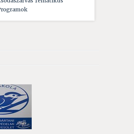
Csodaszarvas Tematikus
Programok