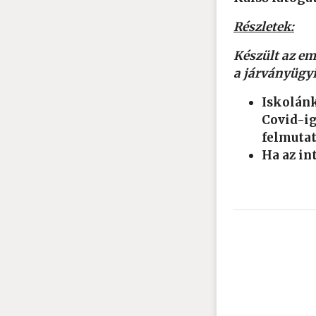
Részletek:
Készült
az em
a járványügyi
Iskolánk
Covid-ig
felmutat
Ha az in