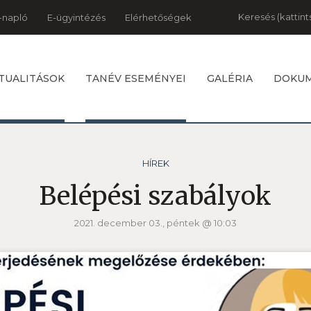
Keresés
-napló
E-ügyintézés
Elérhetőségek
TUALITÁSOK
TANÉV ESEMÉNYEI
GALÉRIA
DOKU
HÍREK
Belépési szabályok
2021. december 03., péntek @ 10:03