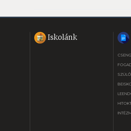
Iskolánk
CSENG
FOGA
SZÜLŐ
BEISK
LEEND
HITOK
INTÉZ