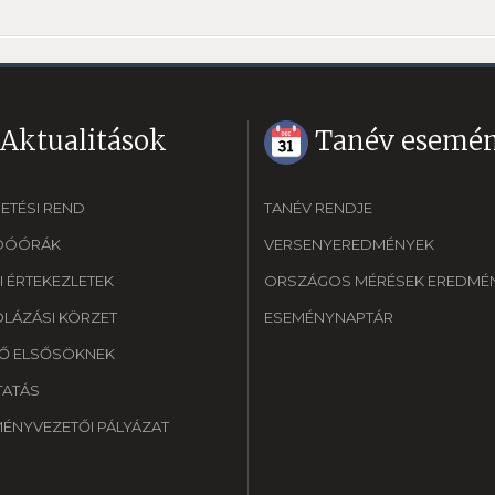
Aktualitások
Tanév esemén
ETÉSI REND
TANÉV RENDJE
DÓÓRÁK
VERSENYEREDMÉNYEK
I ÉRTEKEZLETEK
ORSZÁGOS MÉRÉSEK EREDMÉN
OLÁZÁSI KÖRZET
ESEMÉNYNAPTÁR
Ő ELSŐSÖKNEK
TATÁS
MÉNYVEZETŐI PÁLYÁZAT