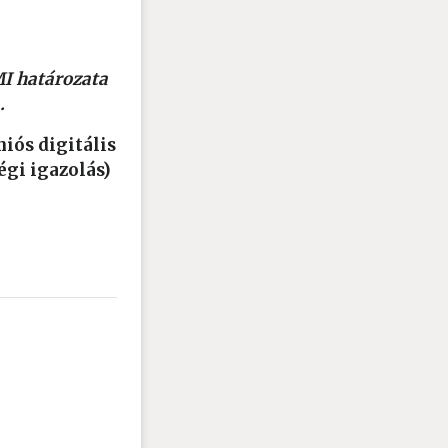
MI határozata
.
iós digitális
égi igazolás)