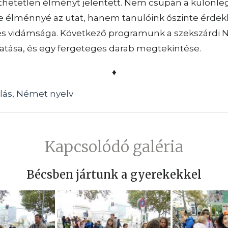
jthetetlen élményt jelentett. Nem csupán a különle
e élménnyé az utat, hanem tanulóink őszinte érdek
és vidámsága. Következő programunk a szekszárdi
atása, és egy fergeteges darab megtekintése.
♦
lás
,
Német nyelv
Kapcsolódó galéria
Bécsben jártunk a gyerekekkel