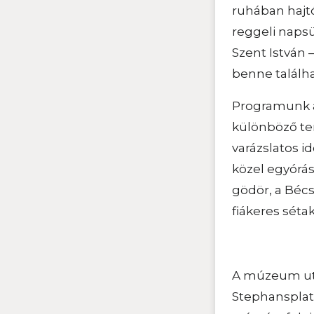
ruhában hajtó
reggeli naps
Szent István 
benne találh
Programunk a
különböző te
varázslatos 
közel egyórás
gödör, a Bécs
fiákeres séta
A múzeum utá
Stephansplat