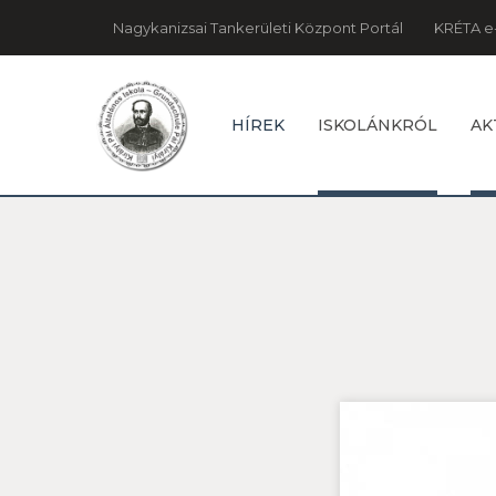
Nagykanizsai Tankerületi Központ Portál
KRÉTA e
HÍREK
ISKOLÁNKRÓL
AK