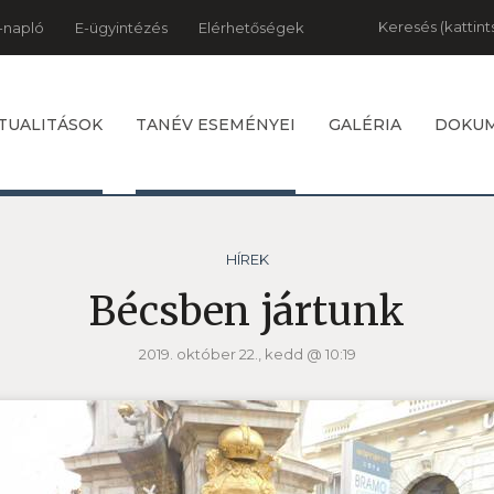
Keresés
-napló
E-ügyintézés
Elérhetőségek
TUALITÁSOK
TANÉV ESEMÉNYEI
GALÉRIA
DOKU
HÍREK
Bécsben jártunk
2019. október 22., kedd @ 10:19