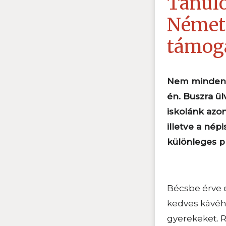
Tanuló
Német
támoga
Nem mindenna
én. Buszra ül
iskolánk azon
illetve a né
különleges p
Bécsbe érve e
kedves kávéhá
gyerekeket. R