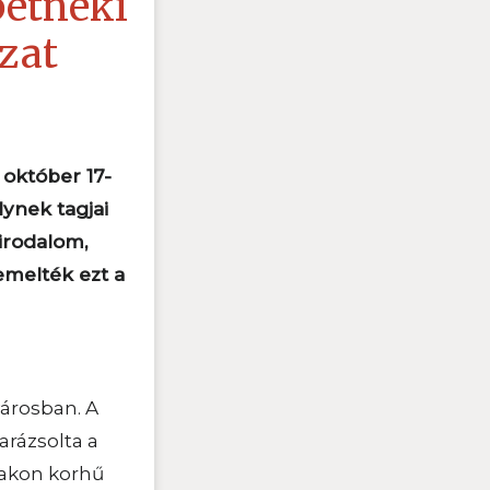
petneki
zat
október 17-
lynek tagjai
 irodalom,
emelték ezt a
városban. A
arázsolta a
bakon korhű