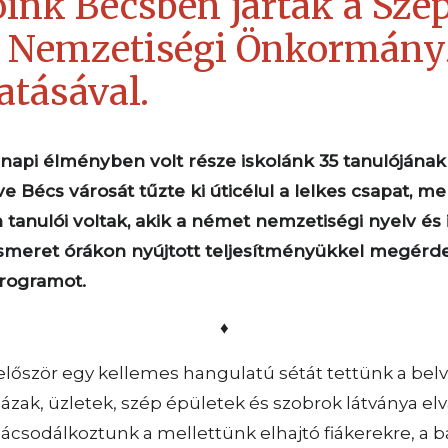
ink Bécsben jártak a Sze
 Nemzetiségi Önkormány
tásával.
pi élményben volt része iskolánk 35 tanulójának 
ve Bécs városát tűzte ki úticélul a lelkes csapat, me
 tanulói voltak, akik a német nemzetiségi nyelv és
pismeret órákon nyújtott teljesítményükkel megérd
rogramot.
♦
lőször egy kellemes hangulatú sétát tettünk a bel
zak, üzletek, szép épületek és szobrok látványa elv
ácsodálkoztunk a mellettünk elhajtó fiákerekre, a 