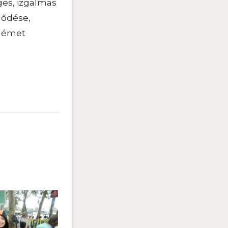
ges, izgalmas
lődése,
 Német