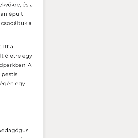
kvőkre, és a
ban épült
gcsodáltuk a
Itt a
t életre egy
ndparkban. A
 pestis
 végén egy
ő pedagógus