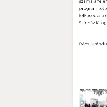
számára fele
program tett
lelkesedése 
Színház látog
Bécs
,
kirándu