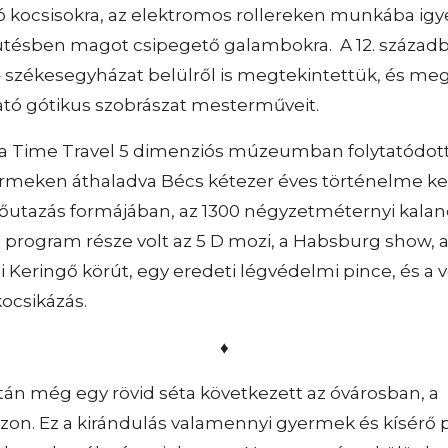
 kocsisokra, az elektromos rollereken munkába igye
ütésben magot csipegető galambokra. A 12. század
– székesegyházat belülről is megtekintettük, és me
ató gótikus szobrászat mesterműveit.
 Time Travel 5 dimenziós múzeumban folytatódott. 
rmeken áthaladva Bécs kétezer éves történelme kel
időutazás formájában, az 1300 négyzetméternyi kala
 program része volt az 5 D mozi, a Habsburg show, a
i Keringő körút, egy eredeti légvédelmi pince, és a
kocsikázás.
♦
n még egy rövid séta következett az óvárosban, a
zon. Ez a kirándulás valamennyi gyermek és kísér