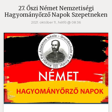
27. Őszi Német Nemzetiségi
Hagyományőrző Napok Szepetneken
2021. október 11., hétfő @ 08:36