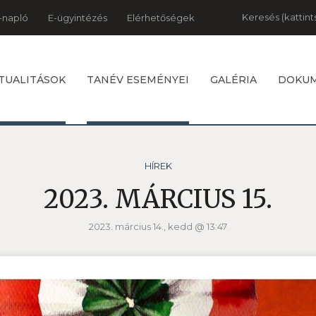
Keresés
-napló
E-ügyintézés
Elérhetőségek
TUALITÁSOK
TANÉV ESEMÉNYEI
GALÉRIA
DOKU
HÍREK
2023. MÁRCIUS 15.
2023. március 14., kedd @ 13:47