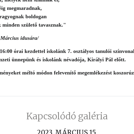
géig megmaradnak,
 ragyognak boldogan
k minden születő tavasznak."
 Március idusára/
6:00 órai kezdettel iskolánk 7. osztályos tanulói színvon
mzeti ünnepünk és iskolánk névadója, Királyi Pál előtt.
ményeket méltó módon felevenítő megemlékezést koszorúz
Kapcsolódó galéria
2023. MÁRCIUS 15.