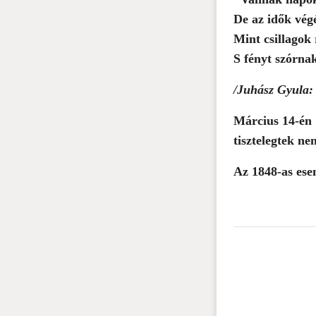
De az idők vé
Mint csillagok
S fényt szórna
/Juhász Gyula:
Március 14-én 1
tisztelegtek ne
Az 1848-as ese