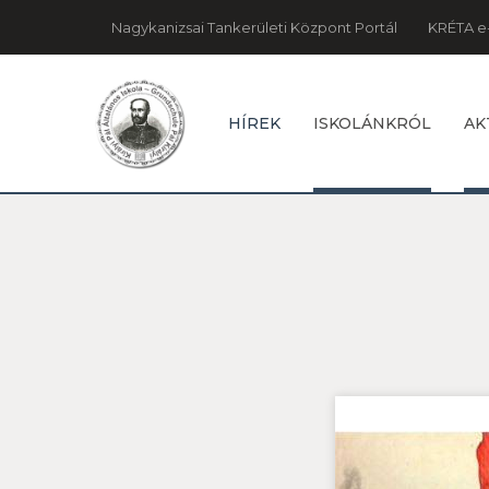
Nagykanizsai Tankerületi Központ Portál
KRÉTA e
HÍREK
ISKOLÁNKRÓL
AK