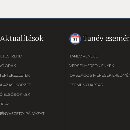
Aktualitások
Tanév esemén
ETÉSI REND
TANÉV RENDJE
DÓÓRÁK
VERSENYEREDMÉNYEK
I ÉRTEKEZLETEK
ORSZÁGOS MÉRÉSEK EREDMÉN
OLÁZÁSI KÖRZET
ESEMÉNYNAPTÁR
Ő ELSŐSÖKNEK
TATÁS
MÉNYVEZETŐI PÁLYÁZAT