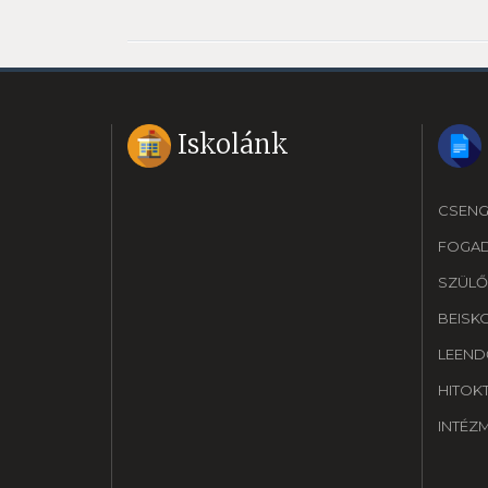
Iskolánk
CSENG
FOGA
SZÜLŐ
BEISK
LEEND
HITOK
INTÉZ